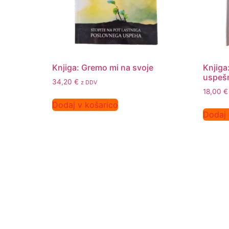
Knjiga: Gremo mi na svoje
Knjiga
uspešn
34,20
€
z DDV
18,00
€
Dodaj v košarico
Dodaj 