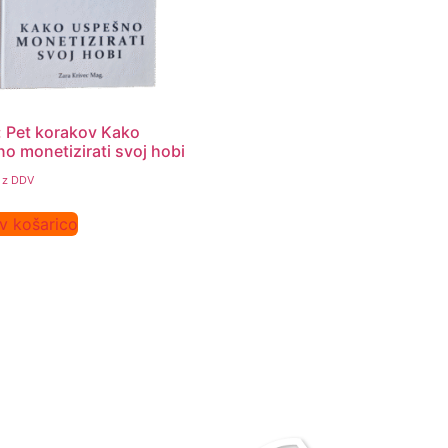
: Pet korakov Kako
o monetizirati svoj hobi
z DDV
v košarico